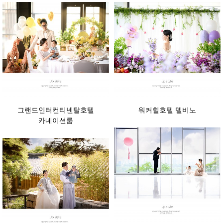
그랜드인터컨티넨탈호텔
워커힐호텔 델비노
카네이션룸