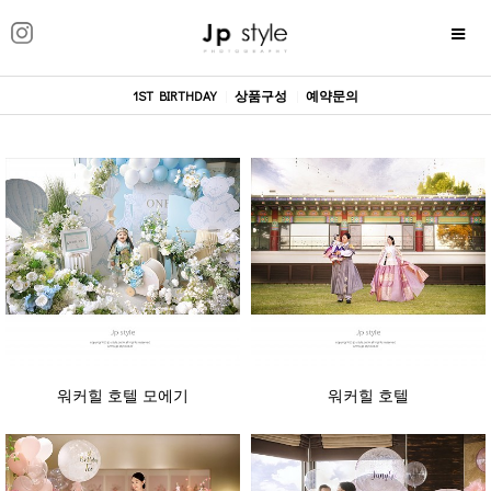
1ST BIRTHDAY
|
상품구성
|
예약문의
워커힐 호텔 모에기
워커힐 호텔