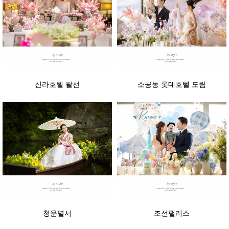
신라호텔 팔선
소공동 롯데호텔 도림
청운별서
조선팰리스