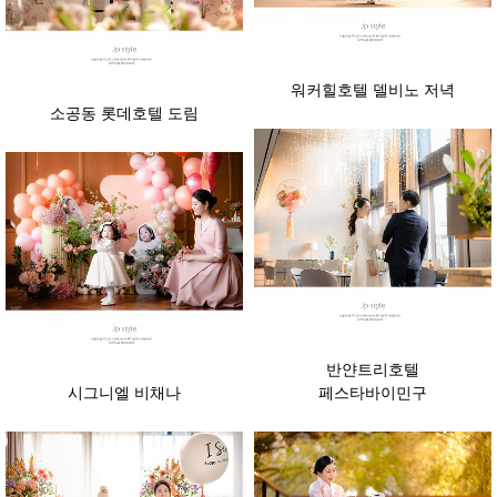
워커힐호텔 델비노 저녁
소공동 롯데호텔 도림
반얀트리호텔
시그니엘 비채나
페스타바이민구