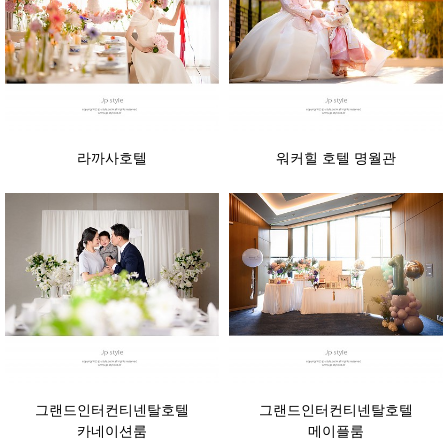
라까사호텔
워커힐 호텔 명월관
그랜드인터컨티넨탈호텔
그랜드인터컨티넨탈호텔
카네이션룸
메이플룸