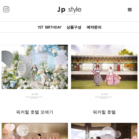
1ST BIRTHDAY
|
상품구성
|
예약문의
워커힐 호텔 모에기
워커힐 호텔