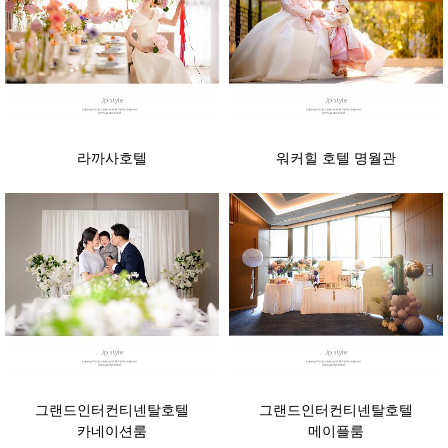
라까사호텔
워커힐 호텔 명월관
그랜드인터컨티넨탈호텔
그랜드인터컨티넨탈호텔
카네이션룸
메이플룸