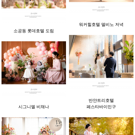
워커힐호텔 델비노 저녁
소공동 롯데호텔 도림
반얀트리호텔
시그니엘 비채나
페스타바이민구