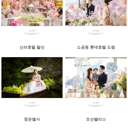
신라호텔 팔선
소공동 롯데호텔 도림
청운별서
조선팰리스