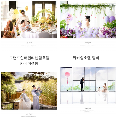
그랜드인터컨티넨탈호텔
워커힐호텔 델비노
카네이션룸