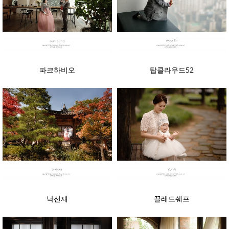
파크하비오
탑클라우드52
낙선재
끌레드쉐프