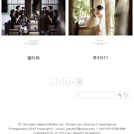
엘타워
루카511
<
1
2
3
4
18, Heungan-daero 249beon-gil, Dongan-gu, Anyang-si, Gyeonggi-do
Photographer_RHO HyeongHO | email. jpstyle07@naver.com | M.P 010-9298-8748
COPYRIGHT ⓒ JP_STYLE ALL RIGHTS RESERVED.